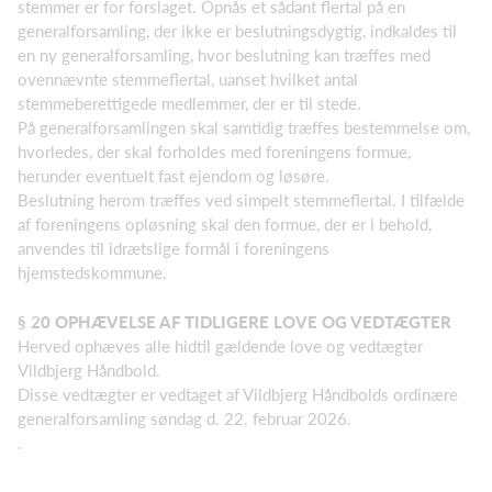
stemmer er for forslaget. Opnås et sådant flertal på en
generalforsamling, der ikke er beslutningsdygtig, indkaldes til
en ny generalforsamling, hvor beslutning kan træffes med
ovennævnte stemmeflertal, uanset hvilket antal
stemmeberettigede medlemmer, der er til stede.
På generalforsamlingen skal samtidig træffes bestemmelse om,
hvorledes, der skal forholdes med foreningens formue,
herunder eventuelt fast ejendom og løsøre.
Beslutning herom træffes ved simpelt stemmeflertal. I tilfælde
af foreningens opløsning skal den formue, der er i behold,
anvendes til idrætslige formål i foreningens
hjemstedskommune.
§ 2
0 OPHÆVELSE AF TIDLIGERE LOVE OG VEDTÆGTER
Herved ophæves alle hidtil gældende love og vedtægter
Vildbjerg Håndbold.
Disse vedtægter er vedtaget af Vildbjerg Håndbolds ordinære
generalforsamling søndag d. 22. februar 2026.
.