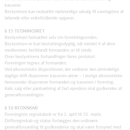
kasserer.
Bestyrelsen kan nedsætte nødvendige udvalg til varetagelse af
løbende eller enkeltstående opgaver.
§ 15 TEGNINGSRET
Bestyrelsen fastsætter selv sin forretningsorden.
Bestyrelsen er kun beslutningsdygtig, når mindst 4 af dens
medlemmer, heriblandt formanden, er til stede.
Over bestyrelsens forhandlinger føres protokol.
Foreningen tegnes af formanden.
Ved økonomiske dispositioner, der vedrører den almindelige
daglige drift disponerer kasseren alene – i øvrige økonomiske
henseender disponerer formanden og kasseren i forening.
Køb, salg eller pantsætning af fast ejendom skal godkendes af
generalforsamlingen.
§ 16 REGNSKAB
Foreningens regnskabsår er fra 1. april til 31. marts.
Driftsregnskab og status forlægges den ordinære
generalforsamling til godkendelse og skal være forsynet med