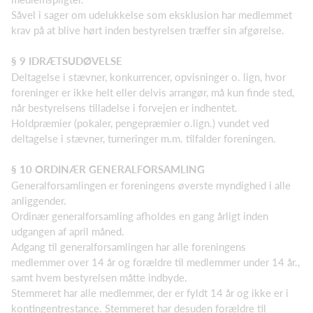
Såvel i sager om udelukkelse som eksklusion har medlemmet
krav på at blive hørt inden bestyrelsen træffer sin afgørelse.
§ 9 IDRÆTSUDØVELSE
Deltagelse i stævner, konkurrencer, opvisninger o. lign, hvor
foreninger er ikke helt eller delvis arrangør, må kun finde sted,
når bestyrelsens tilladelse i forvejen er indhentet.
Holdpræmier (pokaler, pengepræmier o.lign.) vundet ved
deltagelse i stævner, turneringer m.m. tilfalder foreningen.
§ 10 ORDINÆR GENERALFORSAMLING
Generalforsamlingen er foreningens øverste myndighed i alle
anliggender.
Ordinær generalforsamling afholdes en gang årligt inden
udgangen af april måned.
Adgang til generalforsamlingen har alle foreningens
medlemmer over 14 år og forældre til medlemmer under 14 år.,
samt hvem bestyrelsen måtte indbyde.
Stemmeret har alle medlemmer, der er fyldt 14 år og ikke er i
kontingentrestance. Stemmeret har desuden forældre til