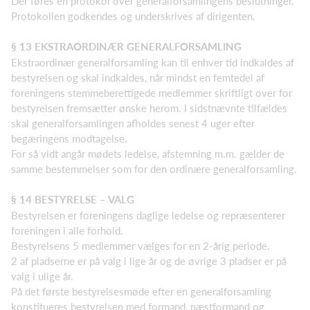
Der føres en protokol over generalforsamlingens beslutninger.
Protokollen godkendes og underskrives af dirigenten.
§ 13 EKSTRAORDINÆR GENERALFORSAMLING
Ekstraordinær generalforsamling kan til enhver tid indkaldes af
bestyrelsen og skal indkaldes, når mindst en femtedel af
foreningens stemmeberettigede medlemmer skriftligt over for
bestyrelsen fremsætter ønske herom. I sidstnævnte tilfældes
skal generalforsamlingen afholdes senest 4 uger efter
begæringens modtagelse.
For så vidt angår mødets ledelse, afstemning m.m. gælder de
samme bestemmelser som for den ordinære generalforsamling.
§ 14 BESTYRELSE – VALG
Bestyrelsen er foreningens daglige ledelse og repræsenterer
foreningen i alle forhold.
Bestyrelsens 5 medlemmer vælges for en 2-årig periode.
2 af pladserne er på valg i lige år og de øvrige 3 pladser er på
valg i ulige år.
På det første bestyrelsesmøde efter en generalforsamling
konstitueres bestyrelsen med formand, næstformand og