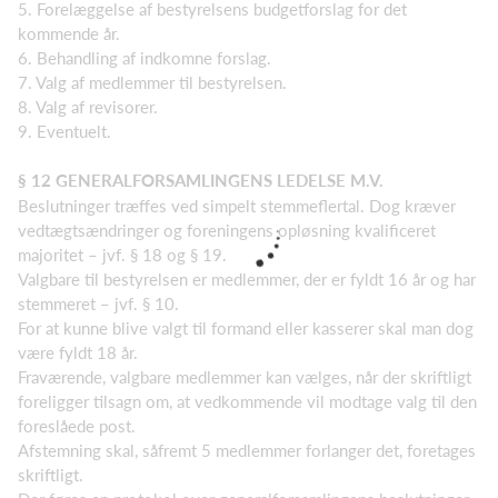
5. Forelæggelse af bestyrelsens budgetforslag for det
kommende år.
6. Behandling af indkomne forslag.
7. Valg af medlemmer til bestyrelsen.
8. Valg af revisorer.
9. Eventuelt.
§ 12 GENERALFORSAMLINGENS LEDELSE M.V.
Beslutninger træffes ved simpelt stemmeflertal. Dog kræver
vedtægtsændringer og foreningens opløsning kvalificeret
majoritet – jvf. § 18 og § 19.
Valgbare til bestyrelsen er medlemmer, der er fyldt 16 år og har
stemmeret – jvf. § 10.
For at kunne blive valgt til formand eller kasserer skal man dog
være fyldt 18 år.
Fraværende, valgbare medlemmer kan vælges, når der skriftligt
foreligger tilsagn om, at vedkommende vil modtage valg til den
foreslåede post.
Afstemning skal, såfremt 5 medlemmer forlanger det, foretages
skriftligt.