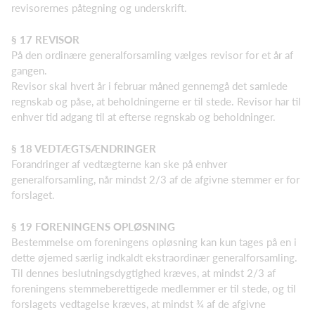
revisorernes påtegning og underskrift.
§ 17 REVISOR
På den ordinære generalforsamling vælges revisor for et år af
gangen.
Revisor skal hvert år i februar måned gennemgå det samlede
regnskab og påse, at beholdningerne er til stede. Revisor har til
enhver tid adgang til at efterse regnskab og beholdninger.
§ 18 VEDTÆGTSÆNDRINGER
Forandringer af vedtægterne kan ske på enhver
generalforsamling, når mindst 2/3 af de afgivne stemmer er for
forslaget.
§ 19 FORENINGENS OPLØSNING
Bestemmelse om foreningens opløsning kan kun tages på en i
dette øjemed særlig indkaldt ekstraordinær generalforsamling.
Til dennes beslutningsdygtighed kræves, at mindst 2/3 af
foreningens stemmeberettigede medlemmer er til stede, og til
forslagets vedtagelse kræves, at mindst ¾ af de afgivne