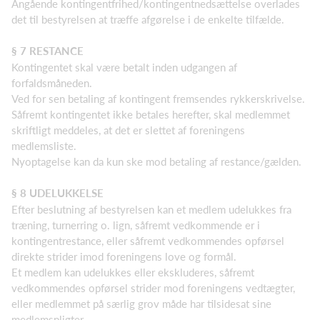
Angående kontingentfrihed/kontingentnedsættelse overlades
det til bestyrelsen at træffe afgørelse i de enkelte tilfælde.
§ 7 RESTANCE
Kontingentet skal være betalt inden udgangen af
forfaldsmåneden.
Ved for sen betaling af kontingent fremsendes rykkerskrivelse.
Såfremt kontingentet ikke betales herefter, skal medlemmet
skriftligt meddeles, at det er slettet af foreningens
medlemsliste.
Nyoptagelse kan da kun ske mod betaling af restance/gælden.
§ 8 UDELUKKELSE
Efter beslutning af bestyrelsen kan et medlem udelukkes fra
træning, turnerring o. lign, såfremt vedkommende er i
kontingentrestance, eller såfremt vedkommendes opførsel
direkte strider imod foreningens love og formål.
Et medlem kan udelukkes eller ekskluderes, såfremt
vedkommendes opførsel strider mod foreningens vedtægter,
eller medlemmet på særlig grov måde har tilsidesat sine
medlemspligter.