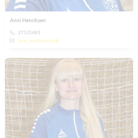
Anni Henriksen
27525483
jens-anni@privat.dk